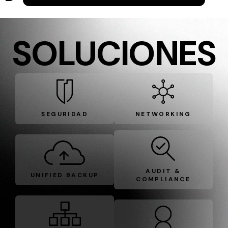
SOLUCIONES
SEGURIDAD
NETWORKING
AUDIT &
UNIFIED BACKUP
COMPLIANCE